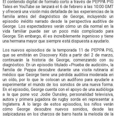
El contenido digital de formato corto a través de PEPPA PIG
Tales en YouTube se lanzará el 6 de febrero a las 10:00 GMT
y ofrecerá una visión más detallada de las experiencias de la
familia antes del diagnóstico de George, incluyendo un
episodio inédito narrado desde la perspectiva auditiva de
George. Los espectadores verán cómo un día normal en la
vida familiar puede ser un poco más complicado para
George. Sin embargo, él es increíblemente ingenioso y tiene
una hermana mayor que siempre está dispuesta a ayudarlo.
Los nuevos episodios de la temporada 11 de PEPPA PIG,
que se emitirán en Discovery Kids a partir del 2 de marzo,
continuarán la historia de George, comenzando con su
diagnóstico. En un episodio titulado «Prueba de audición», la
familia de Peppa descubre durante una visita rutinaria al
médico que George tiene una pérdida auditiva moderada en
un oído, por lo que le colocan un audífono para ayudarle a
experimentar el mundo de los sonidos de una nueva forma.
En el episodio, George cuenta con el apoyo de una audióloga
a la que pone voz Jodie Ounsley, personalidad televisiva,
autora y primera jugadora de rugby sorda en representar a
Inglaterra. A lo largo de estos episodios, los niños verán
cómo George descubre nuevos sonidos, desde las
salpicaduras en los charcos de barro hasta la melodía de la