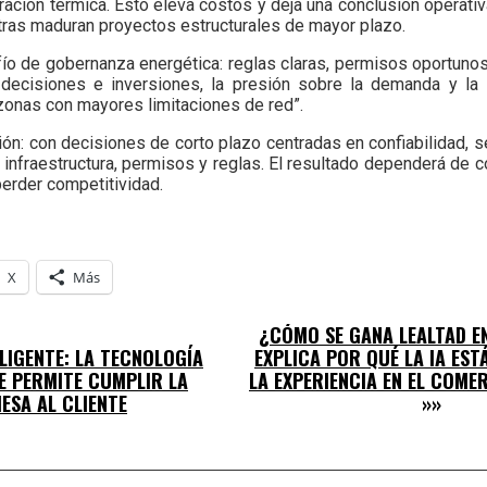
ción térmica. Esto eleva costos y deja una conclusión operativ
ntras maduran proyectos estructurales de mayor plazo.
fío de gobernanza energética: reglas claras, permisos oportuno
 decisiones e inversiones, la presión sobre la demanda y la i
 zonas con mayores limitaciones de red”.
ón: con decisiones de corto plazo centradas en confiabilidad, s
n infraestructura, permisos y reglas. El resultado dependerá de
perder competitividad.
X
Más
¿CÓMO SE GANA LEALTAD E
ELIGENTE: LA TECNOLOGÍA
EXPLICA POR QUÉ LA IA EST
UE PERMITE CUMPLIR LA
LA EXPERIENCIA EN EL COME
ESA AL CLIENTE
»»