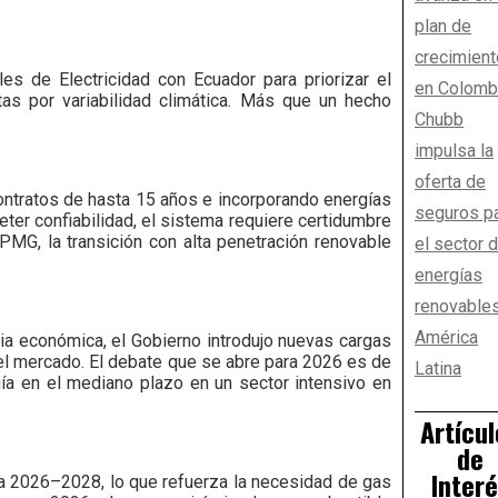
plan de
crecimient
es de Electricidad con Ecuador para priorizar el
en Colomb
tas por variabilidad climática. Más que un hecho
Chubb
impulsa la
oferta de
 contratos de hasta 15 años e incorporando energías
seguros p
eter confiabilidad, el sistema requiere certidumbre
KPMG, la transición con alta penetración renovable
el sector 
energías
renovable
América
ia económica, el Gobierno introdujo nuevas cargas
 del mercado. El debate que se abre para 2026 es de
Latina
rgía en el mediano plazo en un sector intensivo en
Artícul
de
Inter
ara 2026–2028, lo que refuerza la necesidad de gas