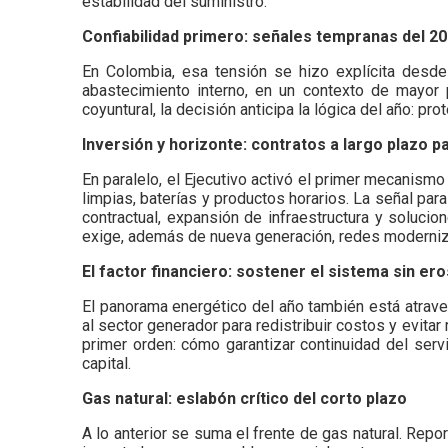
estabilidad del suministro.
Confiabilidad primero: señales tempranas del 2
En Colombia, esa tensión se hizo explícita desde 
abastecimiento interno, en un contexto de mayor 
coyuntural, la decisión anticipa la lógica del año: p
Inversión y horizonte: contratos a largo plazo 
En paralelo, el Ejecutivo activó el primer mecanismo
limpias, baterías y productos horarios. La señal par
contractual, expansión de infraestructura y solucio
exige, además de nueva generación, redes moderniza
El factor financiero: sostener el sistema sin er
El panorama energético del año también está atrave
al sector generador para redistribuir costos y evita
primer orden: cómo garantizar continuidad del servi
capital.
Gas natural: eslabón crítico del corto plazo
A lo anterior se suma el frente de gas natural. Rep