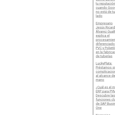
tu reputació
cuando Goo
no está de tu
lado
Empresario
Jesús Ricar
Álvarez Gualt
explica el
procesamien
diferenciado
PVC y Polieti
en la fabrica
de tuberías
LuckyPlata:
Préstamos s
complicacio
al alcance d
mano
¿Cuál es el m
ERP para PY
Descubre las
funciones cl
de SAP Busi
One