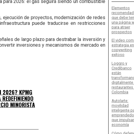
a para 2026: el gas seguirá siendo un combustible
Elementos
recomendad
s, ejecución de proyectos, modernización de redes
que debe ten
una página 
nfraestructura puede traducirse en restricciones
para atraer
prospectos
eñales de largo plazo para destrabar la inversión y
El video co
 convertir inversiones y mecanismos de mercado en
estrategia en
copywriting
exitoso
Loggro y
Credibanco
están
transforman
digitalmente
restaurantes
N 2026? KPMG
Colombia
Á REDEFINIENDO
Autolarte:
RCIO MINORISTA
movilidad
inteligente p
emprendedo
que impulsan
economía
Cómo defen