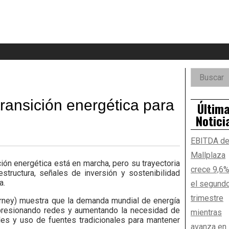
eader
idget
rea
Right
Buscar:
Aside
ransición energética para
Últim
Notici
EBITDA d
Mallplaza
ión energética está en marcha, pero su trayectoria
crece 9,6%
estructura, señales de inversión y sostenibilidad
a.
el segund
trimestre
earney) muestra que la demanda mundial de energía
, presionando redes y aumentando la necesidad de
mientras
bles y uso de fuentes tradicionales para mantener
avanza en