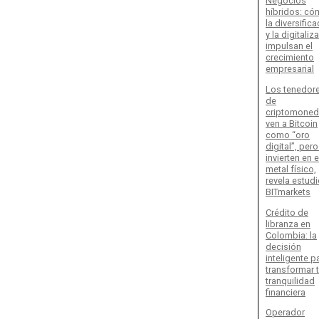
Negocios
híbridos: c
la diversific
y la digitaliz
impulsan el
crecimiento
empresarial
Los tenedor
de
criptomone
ven a Bitcoin
como “oro
digital”, per
invierten en e
metal físico,
revela estud
BITmarkets
Crédito de
libranza en
Colombia: la
decisión
inteligente p
transformar 
tranquilidad
financiera
Operador