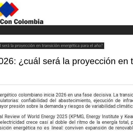
H
W
A
 será la proyección en transición energética para el año?
26: ¿cuál será la proyección en t
ergético colombiano inicia 2026 en una fase decisiva. La transic
latorias: confiabilidad del abastecimiento, ejecución de infra
ayor presión sobre la demanda y riesgos de variabilidad climátic
stical Review of World Energy 2025 (KPMG, Energy Institute y K
ectricidad crece casi al doble del ritmo de la energía total
nsición energética no es lineal: conviven expansión de renova