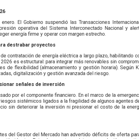
026
enero. El Gobierno suspendió las Transacciones Internacional
presión operativa del Sistema Interconectado Nacional y aler
roteger energía firme y operar con margen estrecho.
para destrabar proyectos
 de contratación de energía eléctrica a largo plazo, habilitando
a 2026 es estructural: para integrar más renovables sin comprom
nes de flexibilidad (almacenamiento y gestión horaria). Según 
das, digitalización y gestión avanzada del riesgo.
osionar señales de inversión
sado por el componente financiero. En el marco de la emergenc
r riesgos sistémicos ligados a la fragilidad de algunos agentes
cio sin deteriorar la inversión ni presionar el costo de la ene
ortes del Gestor del Mercado han advertido déficits de oferta p