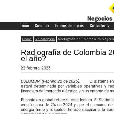
Skip
to
content
Inicio
Colombia
Enlaces de interés
Contáctenos
Últimas
Negocios
noticias,
Home
Sin categoría
Radiografía de Colombia 2026: ¿cuál
comunicados
Radiografía de Colombia 20
con
y
el año?
actualidad
22 febrero, 2026
de
Colombia
COLOMBIA (Febrero 22 de 2026).
El sistema en
negocios
estará determinada por variables operativas y regu
financiera del mercado eléctrico, en un entorno de m
con
El contexto global refuerza esta lectura. El Stati
Colombia.
creció cerca de 2% en 2024 y que el consumo de el
energía firme y respaldo. En ese escenario, la tra