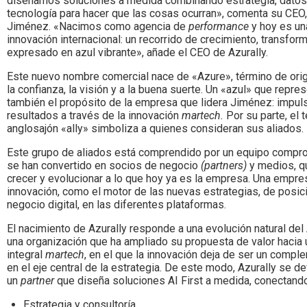
diseñamos soluciones a medida combinando estrategia, datos,
tecnología para hacer que las cosas ocurran», comenta su CEO
Jiménez. «Nacimos como agencia de
performance
y hoy es u
innovación internacional: un recorrido de crecimiento, transform
expresado en azul vibrante», añade el CEO de Azurally.
Este nuevo nombre comercial nace de «Azure», término de ori
la confianza, la visión y a la buena suerte. Un «azul» que repre
también el propósito de la empresa que lidera Jiménez: impul
resultados a través de la innovación
martech.
Por su parte, el 
anglosajón «ally» simboliza a quienes consideran sus aliados.
Este grupo de aliados está comprendido por un equipo compro
se han convertido en socios de negocio
(partners)
y medios, q
crecer y evolucionar a lo que hoy ya es la empresa. Una empre
innovación, como el motor de las nuevas estrategias, de posi
negocio digital, en las diferentes plataformas.
El nacimiento de Azurally responde a una evolución natural de
una organización que ha ampliado su propuesta de valor hacia
integral
martech
, en el que la innovación deja de ser un compl
en el eje central de la estrategia. De este modo, Azurally se d
un
partner
que diseña soluciones AI First a medida, conectand
Estrategia y consultoría.