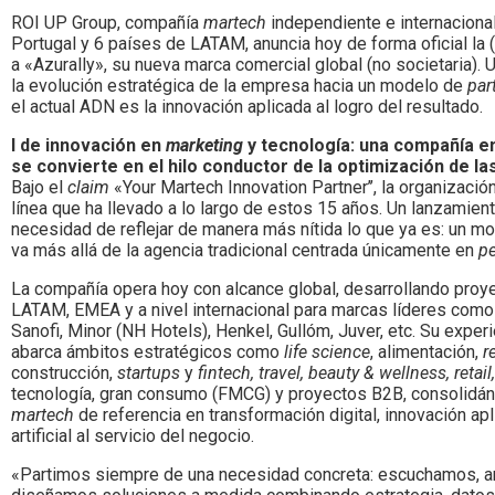
ROI UP Group, compañía
martech
independiente e internaciona
Portugal y 6 países de LATAM, anuncia hoy de forma oficial la 
a «Azurally», su nueva marca comercial global (no societaria).
la evolución estratégica de la empresa hacia un modelo de
par
el actual ADN es la innovación aplicada al logro del resultado.
l de innovación en
marketing
y tecnología: una compañía en 
se convierte en el hilo conductor de la optimización de l
Bajo el
claim
«Your Martech Innovation Partner’’, la organizació
línea que ha llevado a lo largo de estos 15 años. Un lanzamien
necesidad de reflejar de manera más nítida lo que ya es: un mo
va más allá de la agencia tradicional centrada únicamente en
p
La compañía opera hoy con alcance global, desarrollando pro
LATAM, EMEA y a nivel internacional para marcas líderes como
Sanofi, Minor (NH Hotels), Henkel, Gullóm, Juver, etc. Su experi
abarca ámbitos estratégicos como
life science
, alimentación,
re
construcción,
startups
y
fintech, travel, beauty & wellness, retail,
tecnología, gran consumo (FMCG) y proyectos B2B, consolid
martech
de referencia en transformación digital, innovación apl
artificial al servicio del negocio.
«Partimos siempre de una necesidad concreta: escuchamos, a