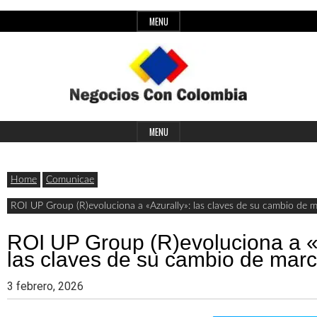
Skip
MENU
to
content
Header
Últimas
Negocios
Widget
MENU
noticias,
Area
comunicados
Home
Comunicae
con
y
ROI UP Group (R)evoluciona a «Azurally»: las claves de su cambio de 
actualidad
ROI UP Group (R)evoluciona a «
de
Colombia
las claves de su cambio de mar
negocios
3 febrero, 2026
con