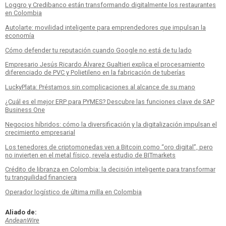
Loggro y Credibanco están transformando digitalmente los restaurantes
en Colombia
Autolarte: movilidad inteligente para emprendedores que impulsan la
economía
Cómo defender tu reputación cuando Google no está de tu lado
Empresario Jesús Ricardo Álvarez Gualtieri explica el procesamiento
diferenciado de PVC y Polietileno en la fabricación de tuberías
LuckyPlata: Préstamos sin complicaciones al alcance de su mano
¿Cuál es el mejor ERP para PYMES? Descubre las funciones clave de SAP
Business One
Negocios híbridos: cómo la diversificación y la digitalización impulsan el
crecimiento empresarial
Los tenedores de criptomonedas ven a Bitcoin como “oro digital”, pero
no invierten en el metal físico, revela estudio de BITmarkets
Crédito de libranza en Colombia: la decisión inteligente para transformar
tu tranquilidad financiera
Operador logístico de última milla en Colombia
Aliado de:
AndeanWire