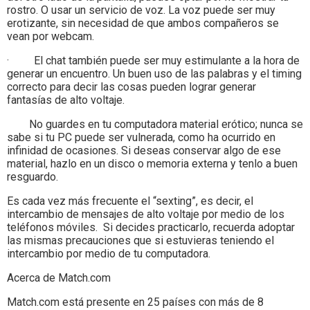
rostro. O usar un servicio de voz. La voz puede ser muy
erotizante, sin necesidad de que ambos compañeros se
vean por webcam.
· El chat también puede ser muy estimulante a la hora de
generar un encuentro. Un buen uso de las palabras y el timing
correcto para decir las cosas pueden lograr generar
fantasías de alto voltaje.
No guardes en tu computadora material erótico; nunca se
sabe si tu PC puede ser vulnerada, como ha ocurrido en
infinidad de ocasiones. Si deseas conservar algo de ese
material, hazlo en un disco o memoria externa y tenlo a buen
resguardo.
Es cada vez más frecuente el “sexting”, es decir, el
intercambio de mensajes de alto voltaje por medio de los
teléfonos móviles. Si decides practicarlo, recuerda adoptar
las mismas precauciones que si estuvieras teniendo el
intercambio por medio de tu computadora.
Acerca de Match.com
Match.com está presente en 25 países con más de 8