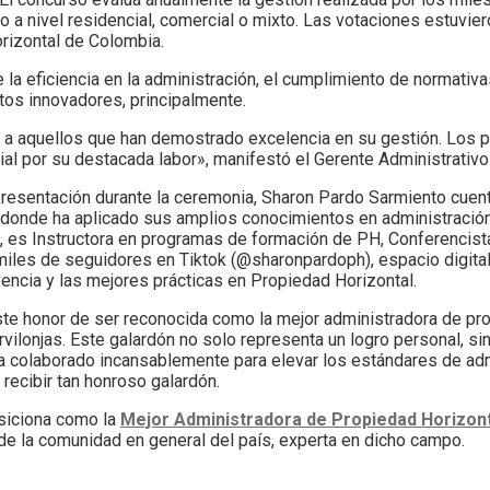
 a nivel residencial, comercial o mixto. Las votaciones estuvie
rizontal de Colombia.
la eficiencia en la administración, el cumplimiento de normativas
tos innovadores, principalmente.
a aquellos que han demostrado excelencia en su gestión. Los p
cial por su destacada labor», manifestó el Gerente Administrativ
 presentación durante la ceremonia, Sharon Pardo Sarmiento cuen
donde ha aplicado sus amplios conocimientos en administración
e, es Instructora en programas de formación de PH, Conferencist
les de seguidores en Tiktok (@sharonpardoph), espacio digital 
ncia y las mejores prácticas en Propiedad Horizontal.
te honor de ser reconocida como la mejor administradora de pro
lonjas. Este galardón no solo representa un logro personal, sin
ha colaborado incansablemente para elevar los estándares de ad
recibir tan honroso galardón.
osiciona como la
Mejor Administradora de Propiedad Horizon
de la comunidad en general del país, experta en dicho campo.