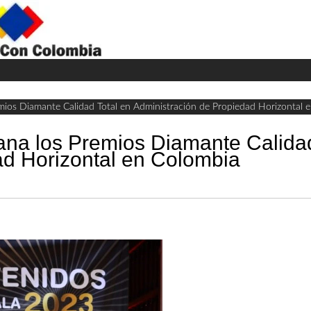
H
W
A
mios Diamante Calidad Total en Administración de Propiedad Horizontal 
na los Premios Diamante Calidad
ad Horizontal en Colombia