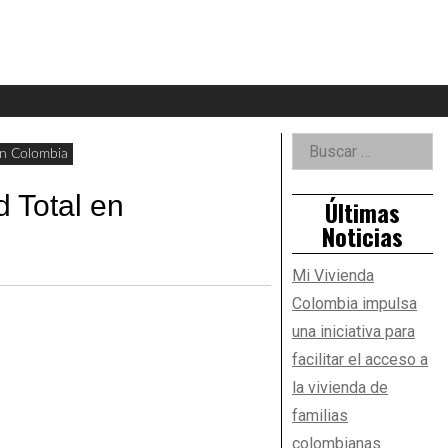
eader
idget
rea
Right
Buscar:
en Colombia
Asides
 Total en
Últimas
Noticias
Mi Vivienda
Colombia impulsa
una iniciativa para
facilitar el acceso a
la vivienda de
familias
colombianas