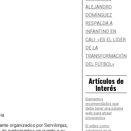
ALEJANDRO
DOMÍNGUEZ
RESPALDA A
INFANTINO EN
CALI: «ES EL LÍDER
DE LA
TRANSFORMACIÓN
DEL FÚTBOL»
Artículos de
Interés
Elementos
recomendados que
debe tener una página
web para atraer
ia
prospectos
ante organizados por Servilonjas,
El video como
 de participantes en cuanto a su
estrategia en el