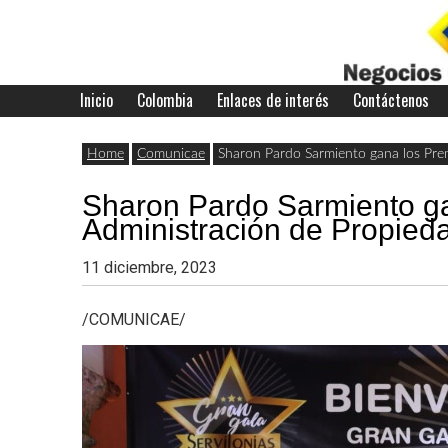
Skip
to
content
Inicio
Colombia
Enlaces de interés
Contáctenos
Últimas
Negocios
noticias,
Home
Comunicae
Sharon Pardo Sarmiento gana los Pre
comunicados
Sharon Pardo Sarmiento ga
con
y
Administración de Propied
actualidad
11 diciembre, 2023
de
Colombia
/COMUNICAE/
negocios
con
Colombia.