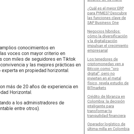
¿Cuál es el mejor ERP
para PYMES? Descubre
las funciones clave de
SAP Business One
Negocios híbridos:
cómo la diversificación
y la digitalización
impulsan el crecimiento
 amplios conocimientos en
empresarial
las voces con mayor criterio en
s con miles de seguidores en Tiktok
Los tenedores de
criptomonedas ven a
convivencia y las mejores prácticas en
Bitcoin como “oro
 experta en propiedad horizontal.
digital”, pero no
invierten en el metal
físico, revela estudio de
s con más de 20 años de experiencia en
BITmarkets
dad Horizontal.
Crédito de libranza en
Colombia: la decisión
tando a los administradores de
inteligente para
ntable entre otros).
transformar tu
tranquilidad financiera
Operador logístico de
última milla en Colombia