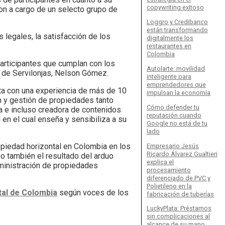
copywriting exitoso
ron a cargo de un selecto grupo de
Loggro y Credibanco
están transformando
 legales, la satisfacción de los
digitalmente los
restaurantes en
Colombia
articipantes que cumplan con los
Autolarte: movilidad
o de Servilonjas, Nelson Gómez.
inteligente para
emprendedores que
ta con una experiencia de más de 10
impulsan la economía
 y gestión de propiedades tanto
Cómo defender tu
a e incluso creadora de contenidos
reputación cuando
en el cual enseña y sensibiliza a su
Google no está de tu
lado
piedad horizontal en Colombia en los
Empresario Jesús
Ricardo Álvarez Gualtieri
o también el resultado del arduo
explica el
ministración de propiedades
procesamiento
diferenciado de PVC y
Polietileno en la
tal de Colombia
según voces de los
fabricación de tuberías
LuckyPlata: Préstamos
sin complicaciones al
alcance de su mano