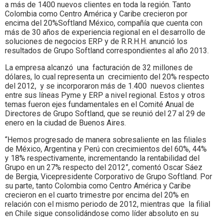
Colombia.
a más de 1400 nuevos clientes en toda la región. Tanto
Colombia como Centro América y Caribe crecieron por
encima del 20%Softland México, compañía que cuenta con
más de 30 años de experiencia regional en el desarrollo de
soluciones de negocios ERP y de R.R.H.H. anunció los
resultados de Grupo Softland correspondientes al año 2013.
La empresa alcanzó una facturación de 32 millones de
dólares, lo cual representa un crecimiento del 20% respecto
del 2012, y se incorporaron más de 1.400 nuevos clientes
entre sus líneas Pyme y ERP a nivel regional. Estos y otros
temas fueron ejes fundamentales en el Comité Anual de
Directores de Grupo Softland, que se reunió del 27 al 29 de
enero en la ciudad de Buenos Aires.
“Hemos progresado de manera sobresaliente en las filiales
de México, Argentina y Perú con crecimientos del 60%, 44%
y 18% respectivamente, incrementando la rentabilidad del
Grupo en un 27% respecto del 2012”, comentó Oscar Sáez
de Bergia, Vicepresidente Corporativo de Grupo Softland. Por
su parte, tanto Colombia como Centro América y Caribe
crecieron en el cuarto trimestre por encima del 20% en
relación con el mismo periodo de 2012, mientras que la filial
en Chile sigue consolidándose como líder absoluto en su