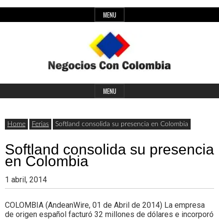
Skip
MENU
to
content
Header
Últimas
Negocios
Widget
MENU
noticias,
Area
comunicados
Home
Ferias
Softland consolida su presencia en Colombia
con
y
Softland consolida su presencia
actualidad
en Colombia
de
Colombia
1 abril, 2014
negocios
con
COLOMBIA (AndeanWire, 01 de Abril de 2014) La empresa
de origen español facturó 32 millones de dólares e incorporó