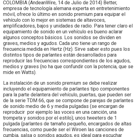
Colombia.
COLOMBIA (AndeanWire, 14 de Julio de 2014) Better,
empresa de tecnología alemana experta en entretenimiento
móvil, ofrece lo último en sonido premium para equipar el
vehículo con lo mejor en sistemas de altavoces,
amplificadores, bajos y unidades de radio. Para tener claro el
equipamiento de sonido en un vehículo es bueno aclarar
algunos conceptos básicos. Los sonidos se dividen en
graves, medios y agudos. Cada uno tiene un rango de
frecuencia medida en Hertz (Hz). Sirve saber esto pues los
distintos tipos de parlantes están desarrollados para
reproducir las frecuencias correspondientes de los agudos,
medios y graves (no ha que confundir con la potencia, que se
mide en Watts).
La instalación de un sonido premium se debe realizar
incluyendo el equipamiento de parlantes tipo componentes
para la parte delantera del vehículo, puertas, que pueden ser
de la serie TDM 66, que se compone de parejas de parlantes
de sonido medio de 6 y media pulgadas (se encargan de
reproducir por ejemplo las voces en una canción, una
trompeta y sonidos por el estilo); unos tweeters de 1
pulgada (parlantes de tamaño pequeño, encargados de altas
frecuencias, como puede ser el Wiroen las canciones de
cumbia, salsa o sonidos agudos, es ideal para escuchar