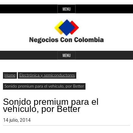
Skip
MENU
to
content
Header
Últimas
Negocios
Widget
MENU
noticias,
Area
comunicados
Home
Electrónica y semiconductores
con
y
Sonido premium para el vehículo, por Better
actualidad
Sonido premium para el
de
Colombia
vehículo, por Better
negocios
14 julio, 2014
con