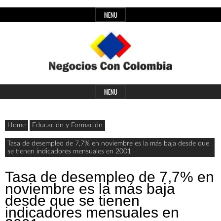
Skip
MENU
to
content
Header
Últimas
Negocios
Widget
MENU
noticias,
Area
comunicados
Home
Educación y Formación
con
y
Tasa de desempleo de 7,7% en noviembre es la más baja desde que
se tienen indicadores mensuales en 2001
actualidad
de
Colombia
Tasa de desempleo de 7,7% en
noviembre es la más baja
negocios
desde que se tienen
con
indicadores mensuales en