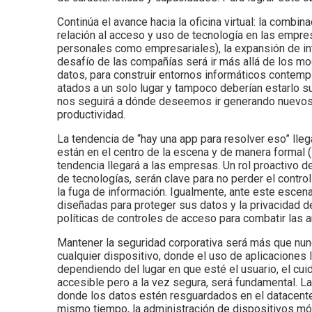
Continúa el avance hacia la oficina virtual: la com
relación al acceso y uso de tecnología en las empre
personales como empresariales), la expansión de inte
desafío de las compañías será ir más allá de los 
datos, para construir entornos informáticos contemp
atados a un solo lugar y tampoco deberían estarlo su
nos seguirá a dónde deseemos ir generando nuevos 
productividad.
La tendencia de “hay una app para resolver eso” lle
están en el centro de la escena y de manera formal (
tendencia llegará a las empresas. Un rol proactivo d
de tecnologías, serán clave para no perder el contro
la fuga de información. Igualmente, ante este escen
diseñadas para proteger sus datos y la privacidad de
políticas de controles de acceso para combatir las
Mantener la seguridad corporativa será más que nunc
cualquier dispositivo, donde el uso de aplicaciones 
dependiendo del lugar en que esté el usuario, el cu
accesible pero a la vez segura, será fundamental. La
donde los datos estén resguardados en el datacenter y
mismo tiempo, la administración de dispositivos mó