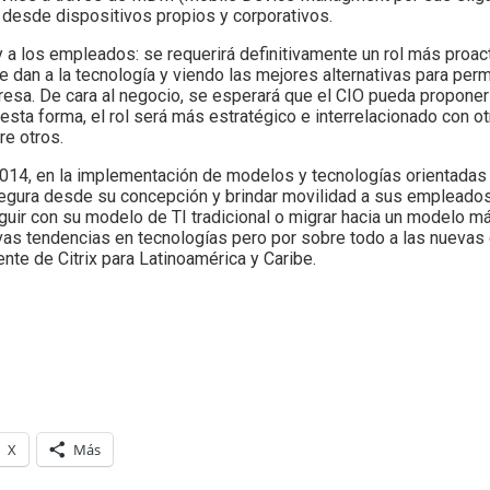
e desde dispositivos propios y corporativos.
y a los empleados: se requerirá definitivamente un rol más proact
dan a la tecnología y viendo las mejores alternativas para permi
presa. De cara al negocio, se esperará que el CIO pueda propone
 esta forma, el rol será más estratégico e interrelacionado con 
e otros.
14, en la implementación de modelos y tecnologías orientadas 
TI segura desde su concepción y brindar movilidad a sus emplea
eguir con su modelo de TI tradicional o migrar hacia un modelo má
evas tendencias en tecnologías pero por sobre todo a las nueva
te de Citrix para Latinoamérica y Caribe.
X
Más