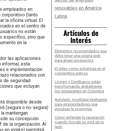
renovables en América
 de empleados en
 corporativo (tanto
Latina
la oficina virtual. El
ocados en el centro de
Artículos de
 usuarios no están
o específico, sino que
Interés
aumento en la
Elementos recomendados que
debe tener una página web
dor las aplicaciones
para atraer prospectos
 informal, esta
El video como estrategia en el
ones e implementación
copywriting exitoso
 plazo relacionados con
es de seguridad
Loggro y Credibanco están
aciones que incluyan
transformando digitalmente
los restaurantes en Colombia
Autolarte: movilidad inteligente
está disponible desde
para emprendedores que
red (segura o no-segura)
impulsan la economía
e la mantengan
Cómo defender tu reputación
desde su concepción
cuando Google no está de tu
 de la organización. Al
lado
 en inglés) permitirá