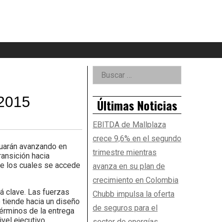
eader
idget
rea
Right
Buscar:
Asides
 2015
Últimas Noticias
EBITDA de Mallplaza
crece 9,6% en el segundo
nuarán avanzando en
trimestre mientras
ransición hacia
de los cuales se accede
avanza en su plan de
crecimiento en Colombia
á clave. Las fuerzas
Chubb impulsa la oferta
 tiende hacia un diseño
de seguros para el
términos de la entrega
vel ejecutivo.
sector de energías