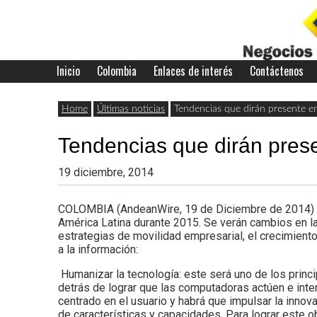
Skip
to
content
Inicio
Colombia
Enlaces de interés
Contáctenos
Últimas
Negocios
noticias,
Home
Últimas noticias
Tendencias que dirán presente e
comunicados
Tendencias que dirán pres
con
y
19 diciembre, 2014
actualidad
de
Colombia
COLOMBIA (AndeanWire, 19 de Diciembre de 2014) Cit
América Latina durante 2015. Se verán cambios en la
negocios
estrategias de movilidad empresarial, el crecimient
a la información:
con
Humanizar la tecnología: este será uno de los princ
Colombia.
detrás de lograr que las computadoras actúen e inte
centrado en el usuario y habrá que impulsar la inno
de características y capacidades. Para lograr este obj