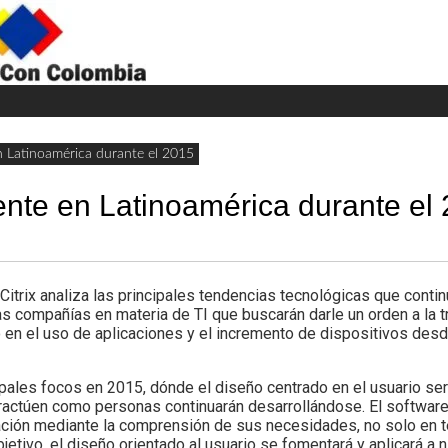
H
W
A
n Latinoamérica durante el 2015
ente en Latinoamérica durante el
rix analiza las principales tendencias tecnológicas que conti
s compañías en materia de TI que buscarán darle un orden a la t
o en el uso de aplicaciones y el incremento de dispositivos des
ipales focos en 2015, dónde el diseño centrado en el usuario ser
ractúen como personas continuarán desarrollándose. El software
vación mediante la comprensión de sus necesidades, no solo en 
etivo, el diseño orientado al usuario se fomentará y aplicará a ni