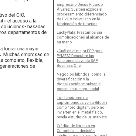
Empresario Jesús Ricardo
Álvarez Gualtieri explica el
procesamiento diferenciado
ivo del CIO,
de PVC y Polietileno en la
tir el acceso a la
fabricación de tuberías
r soluciones- basadas
otros departamentos de
LuckyPlata: Préstamos sin
complicaciones al alcance de
su mano
a lograr una mayor
¿Cuál es el mejor ERP para
dos. Muchas empresas se
PYMES? Descubre las
s completo, flexible,
funciones clave de SAP
s generaciones de
Business One
Negocios híbridos: cómo la
diversificación y la
digitalización impulsan el
crecimiento empresarial
Los tenedores de
criptomonedas ven a Bitcoin
como “oro digital”, pero no
invierten en el metal físico,
revela estudio de BITmarkets
Crédito de libranza en
Colombia: la decisión
inteligente para transformar tu