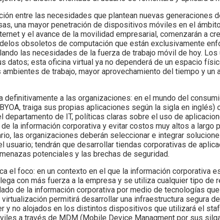
binación entre las necesidades que plantean nuevas generaciones
sas, una mayor penetración de dispositivos móviles en el ámbito
rnet y el avance de la movilidad empresarial, comenzarán a crear 
modelos obsoletos de computación que están exclusivamente enf
lando las necesidades de la fuerza de trabajo móvil de hoy. Los
s datos; esta oficina virtual ya no dependerá de un espacio físic
ambientes de trabajo, mayor aprovechamiento del tiempo y un 
ga definitivamente a las organizaciones: en el mundo del consumi
BYOA, traiga sus propias aplicaciones según la sigla en inglés) o
el departamento de IT, políticas claras sobre el uso de aplicaci
l de la información corporativa y evitar costos muy altos a largo
ario, las organizaciones deberán seleccionar e integrar solucion
l usuario; tendrán que desarrollar tiendas corporativas de aplic
 amenazas potenciales y las brechas de seguridad.
a el foco: en un contexto en el que la información corporativa 
llega con más fuerza a la empresa y se utiliza cualquier tipo de 
idado de la información corporativa por medio de tecnologías qu
 virtualización permitirá desarrollar una infraestructura segura 
 no alojados en los distintos dispositivos que utilizará el staff
viles a través de MDM (Mobile Device Managment por sus silgas