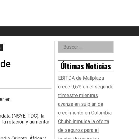
eader
idget
rea
Right
Buscar:
o
Asides
 de
Últimas Noticias
EBITDA de Mallplaza
crece 9,6% en el segundo
trimestre mientras
er en
avanza en su plan de
crecimiento en Colombia
adata (NSYE: TDC), la
Chubb impulsa la oferta
r la rotación y aumentar
de seguros para el
edio Oriente, África y
sector de energías