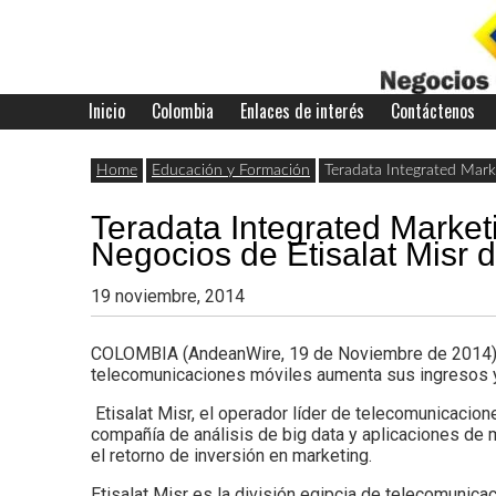
Skip
to
content
Inicio
Colombia
Enlaces de interés
Contáctenos
Últimas
Negocios
noticias,
Home
Educación y Formación
Teradata Integrated Mark
comunicados
Teradata Integrated Market
con
y
Negocios de Etisalat Misr 
actualidad
19 noviembre, 2014
de
Colombia
COLOMBIA (AndeanWire, 19 de Noviembre de 2014) E
negocios
telecomunicaciones móviles aumenta sus ingresos y 
con
Etisalat Misr, el operador líder de telecomunicacion
compañía de análisis de big data y aplicaciones de ma
Colombia.
el retorno de inversión en marketing.
Etisalat Misr es la división egipcia de telecomunica