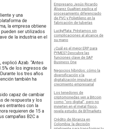
Empresario Jesús Ricardo
Álvarez Gualtieri explica el
procesamiento diferenciado
liente y una
de PVC y Polietileno en la
 plataforma de
fabricación de tuberías
rma, la empresa obtiene
LuckyPlata: Préstamos sin
 pueden ser utilizados
complicaciones al alcance de
ve de la industria en el
su mano
¿Cuál es el mejor ERP para
PYMES? Descubre las
funciones clave de SAP
, explicó Azab. “Antes
Business One
1.5% de los ingresos de
Negocios híbridos: cómo la
Durante los tres años
diversificación y la
tención también ha
digitalización impulsan el
crecimiento empresarial
Los tenedores de
 sido capaz de cambiar
criptomonedas ven a Bitcoin
as de respuesta y los
como “oro digital”, pero no
des entrantes con la
invierten en el metal físico,
ora requieren de 15 a
revela estudio de BITmarkets
 sus campañas B2C a
Crédito de libranza en
Colombia: la decisión
inteligente para transformar tu