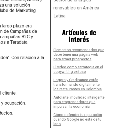
iza una solución
renovables en América
Nube de Marketing
Latina
 largo plazo era
Artículos de
tión de Campañas de
Interés
as campañas B2C y
mos a Teradata
Elementos recomendados que
debe tener una página web
ea”. Con relación a la
para atraer prospectos
El video como estrategia en el
copywriting exitoso
Loggro y Credibanco están
transformando digitalmente
los restaurantes en Colombia
 cliente.
Autolarte: movilidad inteligente
para emprendedores que
 y ocupación.
impulsan la economía
ductos.
Cómo defender tu reputación
cuando Google no está de tu
lado