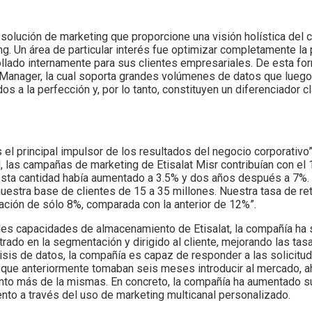
 solución de marketing que proporcione una visión holística del c
g. Un área de particular interés fue optimizar completamente la
ollado internamente para sus clientes empresariales. De esta fo
Manager, la cual soporta grandes volúmenes de datos que luego
 a la perfección y, por lo tanto, constituyen un diferenciador cla
el principal impulsor de los resultados del negocio corporativo”
 las campañas de marketing de Etisalat Misr contribuían con el 
sta cantidad había aumentado a 3.5% y dos años después a 7%. 
estra base de clientes de 15 a 35 millones. Nuestra tasa de re
ación de sólo 8%, comparada con la anterior de 12%”.
ales capacidades de almacenamiento de Etisalat, la compañía ha
rado en la segmentación y dirigido al cliente, mejorando las tas
álisis de datos, la compañía es capaz de responder a las solicitu
que anteriormente tomaban seis meses introducir al mercado, ah
ciento más de la mismas. En concreto, la compañía ha aumentado
nto a través del uso de marketing multicanal personalizado.