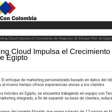
H
W
A
eting Cloud Impulsa el Crecimiento de Negocios de Etisalat Misr de Egipt
ing Cloud Impulsa el Crecimiento
de Egipto
l enfoque de marketing personalizado basado en datos del líd
al mismo tiempo ofrece experiencias únicas a los clientes
es móviles en Egipto, se encuentra trabajando en equipo con Ter
rketing integrado, a fin de expandir su base de clientes, reduci
ciones del gigante Etisalat, que opera a través de 17 países en M