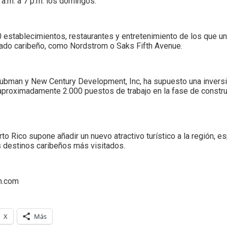
 a.m. a 7 p.m. los domingos.
00 establecimientos, restaurantes y entretenimiento de los que 
cado caribeño, como Nordstrom o Saks Fifth Avenue.
Taubman y New Century Development, Inc, ha supuesto una invers
aproximadamente 2.000 puestos de trabajo en la fase de constr
to Rico supone añadir un nuevo atractivo turístico a la región, 
s destinos caribeños más visitados.
n.com
X
Más