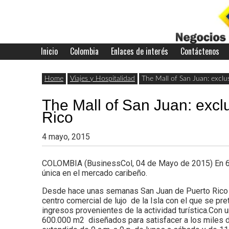
Skip
to
content
Inicio
Colombia
Enlaces de interés
Contáctenos
Últimas
Negocios
noticias,
Home
Viajes y Hospitalidad
The Mall of San Juan: exclu
comunicados
The Mall of San Juan: excl
con
y
Rico
actualidad
4 mayo, 2015
de
Colombia
COLOMBIA (BusinessCol, 04 de Mayo de 2015) En 600.
negocios
única en el mercado caribeño.
con
Desde hace unas semanas San Juan de Puerto Rico cu
centro comercial de lujo de la Isla con el que se pr
Colombia.
ingresos provenientes de la actividad turística.Con 
600.000 m2 diseñados para satisfacer a los miles de