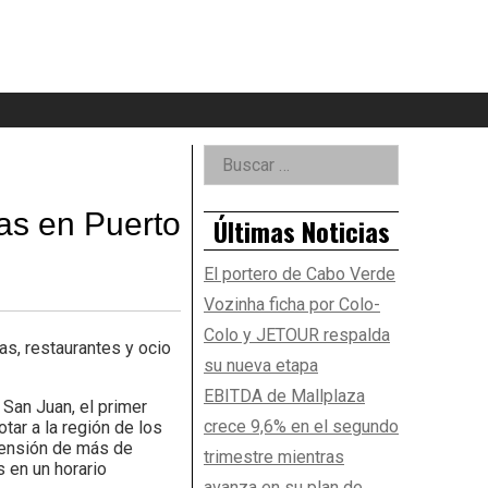
eader
idget
rea
Right
Buscar:
Asides
ras en Puerto
Últimas Noticias
El portero de Cabo Verde
Vozinha ficha por Colo-
Colo y JETOUR respalda
s, restaurantes y ocio
su nueva etapa
EBITDA de Mallplaza
San Juan, el primer
crece 9,6% en el segundo
tar a la región de los
xtensión de más de
trimestre mientras
 en un horario
avanza en su plan de