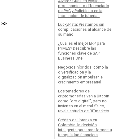
Álvarez Gualtieri explica el
procesamiento diferenciado
de PVC y Polietileno en la
fabricación de tuberías
»»
LuckyPlata: Préstamos sin
complicaciones al alcance de
su mano
¿Cuál es el mejor ERP para
PYMES? Descubre las
funciones clave de SAP
Business One
Negocios híbridos: cómo la
diversificación y la
digitalización impulsan el
crecimiento empresarial
Los tenedores de
criptomonedas ven a Bitcoin
como “oro digital”, pero no
invierten en el metal físico,
revela estudio de BITmarkets
Crédito de libranza en
Colombia: la decisión
inteligente para transformar tu
tranquilidad financiera