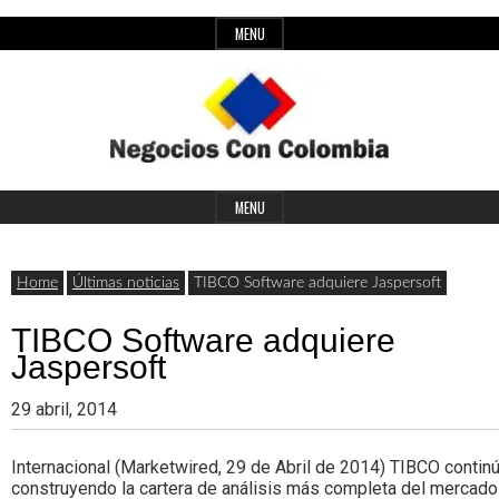
Skip
MENU
to
content
Header
Últimas
Negocios
Widget
MENU
noticias,
Area
comunicados
Home
Últimas noticias
TIBCO Software adquiere Jaspersoft
con
y
TIBCO Software adquiere
actualidad
Jaspersoft
de
Colombia
29 abril, 2014
negocios
con
Internacional (Marketwired, 29 de Abril de 2014) TIBCO contin
construyendo la cartera de análisis más completa del mercado