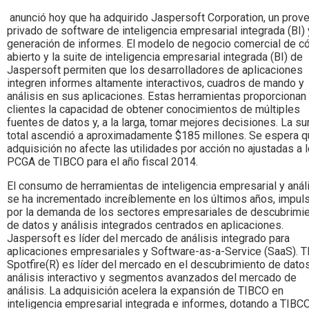
Colombia.
anunció hoy que ha adquirido Jaspersoft Corporation, un prov
privado de software de inteligencia empresarial integrada (BI) 
generación de informes. El modelo de negocio comercial de c
abierto y la suite de inteligencia empresarial integrada (BI) de
Jaspersoft permiten que los desarrolladores de aplicaciones
integren informes altamente interactivos, cuadros de mando y
análisis en sus aplicaciones. Estas herramientas proporcionan 
clientes la capacidad de obtener conocimientos de múltiples
fuentes de datos y, a la larga, tomar mejores decisiones. La s
total ascendió a aproximadamente $185 millones. Se espera q
adquisición no afecte las utilidades por acción no ajustadas a 
PCGA de TIBCO para el año fiscal 2014.
El consumo de herramientas de inteligencia empresarial y anál
se ha incrementado increíblemente en los últimos años, impul
por la demanda de los sectores empresariales de descubrimi
de datos y análisis integrados centrados en aplicaciones.
Jaspersoft es líder del mercado de análisis integrado para
aplicaciones empresariales y Software-as-a-Service (SaaS). 
Spotfire(R) es líder del mercado en el descubrimiento de datos
análisis interactivo y segmentos avanzados del mercado de
análisis. La adquisición acelera la expansión de TIBCO en
inteligencia empresarial integrada e informes, dotando a TIBC