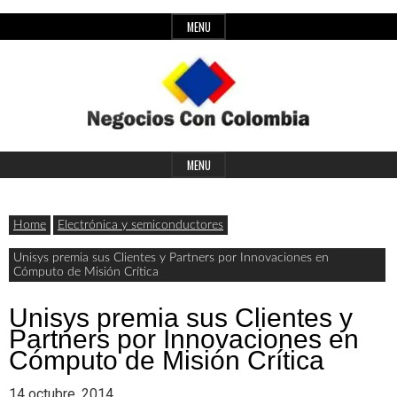
Skip
MENU
to
content
Header
Últimas
Negocios
Widget
MENU
noticias,
Area
comunicados
Home
Electrónica y semiconductores
con
y
Unisys premia sus Clientes y Partners por Innovaciones en
Cómputo de Misión Crítica
actualidad
de
Colombia
Unisys premia sus Clientes y
Partners por Innovaciones en
negocios
Cómputo de Misión Crítica
con
14 octubre, 2014