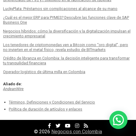
LuckyPlata: Préstamos sin complicaciones al alcance de su mano
¿Cuál es el mejor ERP para PYMES? Descubre las funciones clave de SAP
Business One
Negocios híbridos: cómo la diversificación y la digitalización impulsan el
crecimiento empresarial
Los tenedores de criptomonedas ven a Bitcoin como “oro digital”, pero
no invierten en el metal físico, revela estudio de BITmarkets
Crédito de libranza en Colombia: la decisión inteligente para transformar
tu tranquilidad financiera
Operador logístico de última milla en Colombia
Aliado de:
AndeanWire
Términos, Definiciones y Condiciones del Servicio
Política de duración de artículos y enlaces
Facebook
Twitter
YouTube
Facebook
RSS
Profile
Profile
Channel
Profile
Feed
© 2026
Negocios con Colombia