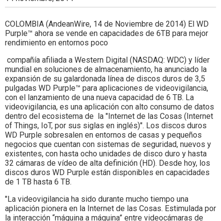
Colombia.
COLOMBIA (AndeanWire, 14 de Noviembre de 2014) El WD
Purple™ ahora se vende en capacidades de 6TB para mejor
rendimiento en entornos poco
compañía afiliada a Western Digital (NASDAQ: WDC) y líder
mundial en soluciones de almacenamiento, ha anunciado la
expansión de su galardonada línea de discos duros de 3,5
pulgadas WD Purple™ para aplicaciones de videovigilancia,
con el lanzamiento de una nueva capacidad de 6 TB. La
videovigilancia, es una aplicación con alto consumo de datos
dentro del ecosistema de la "Internet de las Cosas (Internet
of Things, IoT, por sus siglas en inglés)". Los discos duros
WD Purple sobresalen en entornos de casas y pequeños
negocios que cuentan con sistemas de seguridad, nuevos y
existentes, con hasta ocho unidades de disco duro y hasta
32 cámaras de vídeo de alta definición (HD). Desde hoy, los
discos duros WD Purple están disponibles en capacidades
de 1 TB hasta 6 TB.
"La videovigilancia ha sido durante mucho tiempo una
aplicación pionera en la Internet de las Cosas. Estimulada por
la interacción “máquina a máquina” entre videocámaras de