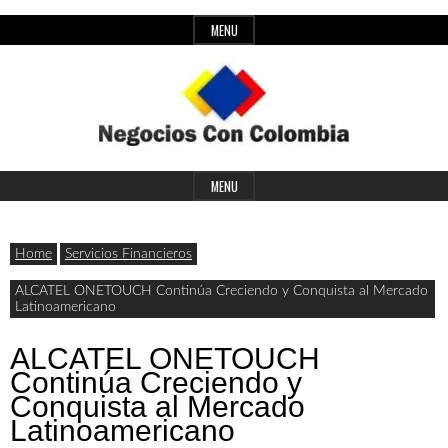
Skip
MENU
to
content
Header
Últimas
Negocios
Widget
MENU
noticias,
Area
comunicados
Home
Servicios Financieros
con
y
ALCATEL ONETOUCH Continúa Creciendo y Conquista al Mercado
Latinoamericano
actualidad
de
Colombia
ALCATEL ONETOUCH
Continúa Creciendo y
negocios
Conquista al Mercado
con
Latinoamericano