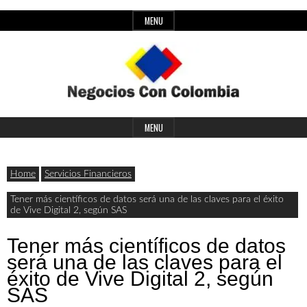
Skip
MENU
to
content
Header
Últimas
Negocios
Widget
MENU
noticias,
Area
comunicados
Home
Servicios Financieros
con
y
Tener más científicos de datos será una de las claves para el éxito
de Vive Digital 2, según SAS
actualidad
de
Colombia
Tener más científicos de datos
será una de las claves para el
negocios
éxito de Vive Digital 2, según
con
SAS