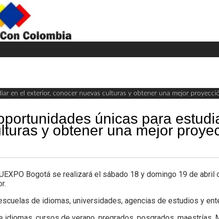
H
W
A
r en el exterior, conocer nuevas culturas y obtener una mejor proyecció
ortunidades únicas para estudia
lturas y obtener una mejor proyec
XPO Bogotá se realizará el sábado 18 y domingo 19 de abril d
r.
 escuelas de idiomas, universidades, agencias de estudios y en
 idiomas, cursos de verano, pregrados, posgrados, maestrías, 