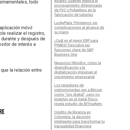
Álvarez Gualtieri explica el
bernamentales, todo
procesamiento diferenciado
de PVC y Polietileno en la
fabricación de tuberías
LuckyPlata: Préstamos sin
aplicación móvil
complicaciones al alcance de
su mano
e realizar el registro,
os durante y después de
¿Cuál es el mejor ERP para
sitor de interés a
PYMES? Descubre las
funciones clave de SAP
Business One
Negocios híbridos: cómo la
diversificación y la
que la relación entre
digitalización impulsan el
crecimiento empresarial
Los tenedores de
criptomonedas ven a Bitcoin
como “oro digital”, pero no
invierten en el metal físico,
revela estudio de BITmarkets
RE
Crédito de libranza en
Colombia: la decisión
inteligente para transformar tu
tranquilidad financiera