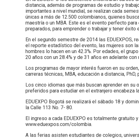
distancia, además de programas de estudio y trabaj
importantes a nivel mundial, se realizan cada semes
únicas a más de 12.500 colombianos, quienes buscan
maestría o un MBA. Este es el evento perfecto para e
preparados, para emprender o trabajar y tener éxito 
En el segundo semestre de 2014 las EDUEXPOS, real
el reporte estadístico del evento, las mujeres son l
hombres lo hacen en un 42.3%. Por edades, el grupo 
20 años con un 28.4% y de 31 años en adelante con 
Los programas de mayor interés fueron en su orden, 
carreras técnicas, MBA, educación a distancia, PhD,
Los cinco idiomas que más buscan aprender en su orde
preferidos para estudiar en el extranjero encabeza l
EDUEXPO Bogotá se realizará el sábado 18 y domingo
la Calle 113 No. 7- 80.
El ingreso a cada EDUEXPO es totalmente gratuito y p
www.eduexpos.com/colombia.
A las ferias asisten estudiantes de colegios, univers