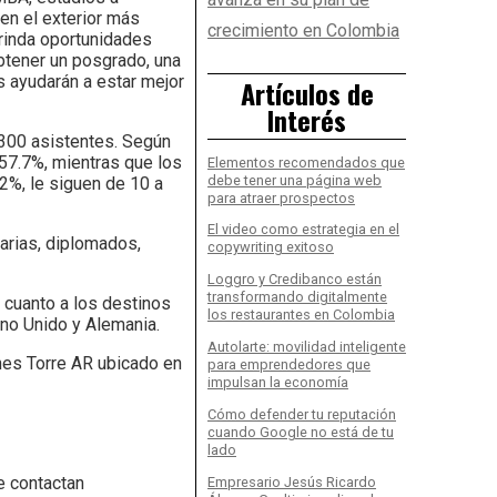
en el exterior más
crecimiento en Colombia
brinda oportunidades
btener un posgrado, una
s ayudarán a estar mejor
Artículos de
Interés
300 asistentes. Según
 57.7%, mientras que los
Elementos recomendados que
debe tener una página web
2%, le siguen de 10 a
para atraer prospectos
El video como estrategia en el
arias, diplomados,
copywriting exitoso
Loggro y Credibanco están
transformando digitalmente
 cuanto a los destinos
los restaurantes en Colombia
ino Unido y Alemania.
Autolarte: movilidad inteligente
nes Torre AR ubicado en
para emprendedores que
impulsan la economía
Cómo defender tu reputación
cuando Google no está de tu
lado
se contactan
Empresario Jesús Ricardo