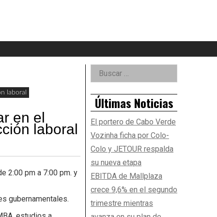
eader
idget
rea
Right
Buscar:
Asides
n laboral
Últimas Noticias
r en el
El portero de Cabo Verde
ción laboral
Vozinha ficha por Colo-
Colo y JETOUR respalda
su nueva etapa
e 2:00 pm a 7:00 pm. y
EBITDA de Mallplaza
crece 9,6% en el segundo
tes gubernamentales.
trimestre mientras
MBA, estudios a
avanza en su plan de