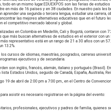
o, todo en un mismo lugar.EDUEXPOS son las ferias de estudios 
tre en más de 16 países y en 38 ciudades. En nuestro país les 
 aprender una segunda o tercera lengua, estudiar una carrera, o
ncontrar las mejores alternativas educativas que en el futuro le
en el competitivo mercado laboral y global.
izadas en Colombia en Medellín, Cali y Bogotá, contaron con 7.
as que más buscan alternativas de estudios en el exterior con un
más representativo está en un rango de 21 a 30 años con un 57.
un 13.2%.
los cursos de idiomas, maestrías, posgrados, carreras universit
 programas ejecutivos y de secundaria.
n son inglés, francés, alemán, italiano y portugués (Brasil). En
a lista Estados Unidos, seguido de Canadá, España, Australia, Re
 19 de abril de 2:00 pm a 7:00 pm., en el Centro de Convencio
ara asistir es necesario registrarse en la página del evento:
itarios, profesionales, ejecutivos y padres de familia, quienes 