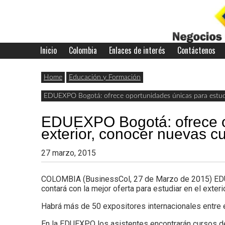
Skip
to
content
Inicio
Colombia
Enlaces de interés
Contáctenos
Últimas
Negocios
noticias,
Home
Educación y Formación
comunicados
EDUEXPO Bogotá: ofrece oportunidades únicas para estudia
con
y
EDUEXPO Bogotá: ofrece op
actualidad
exterior, conocer nuevas cu
de
Colombia
27 marzo, 2015
negocios
COLOMBIA (BusinessCol, 27 de Marzo de 2015) EDUE
con
contará con la mejor oferta para estudiar en el exterio
Colombia.
Habrá más de 50 expositores internacionales entre
En la EDUEXPO los asistentes encontrarán cursos de