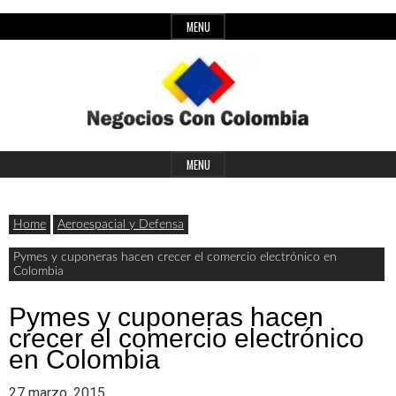
Skip
MENU
to
content
Header
Últimas
Negocios
Widget
MENU
noticias,
Area
comunicados
Home
Aeroespacial y Defensa
con
y
Pymes y cuponeras hacen crecer el comercio electrónico en
Colombia
actualidad
de
Colombia
Pymes y cuponeras hacen
crecer el comercio electrónico
negocios
en Colombia
con
27 marzo, 2015