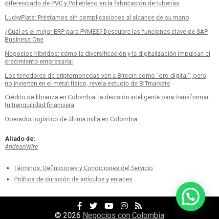
diferenciado de PVC y Polietileno en la fabricación de tuberías
LuckyPlata: Préstamos sin complicaciones al alcance de su mano
¿Cuál es el mejor ERP para PYMES? Descubre las funciones clave de SAP
Business One
Negocios híbridos: cómo la diversificación y la digitalización impulsan el
crecimiento empresarial
Los tenedores de criptomonedas ven a Bitcoin como “oro digital”, pero
no invierten en el metal físico, revela estudio de BITmarkets
Crédito de libranza en Colombia: la decisión inteligente para transformar
tu tranquilidad financiera
Operador logístico de última milla en Colombia
Aliado de:
AndeanWire
Términos, Definiciones y Condiciones del Servicio
Política de duración de artículos y enlaces
Facebook
Twitter
YouTube
Facebook
RSS
Profile
Profile
Channel
Profile
Feed
© 2026
Negocios con Colombia